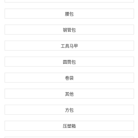
腰包
钢管包
工具马甲
圆筒包
卷袋
其他
方包
压塑箱